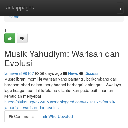
Home
rankuppages
Togg
navi
Home
1
Musik Yahudiym: Warisan dan
Evolusi
ianmwev899107
56 days ago
News
Discuss
Musik Ibrani memiliki warisan yang panjang , berkembang dari
berabad-abad dalam menghadapi berbagai tantangan . Awalnya,
lagu keagamaan ini terutama dilantunkan pada bait , namun
kemudian menyebar
https://blakeuuqv372405.worldblogged.com/47931672/musik-
yahudiym-warisan-dan-evolusi
Comments
Who Upvoted