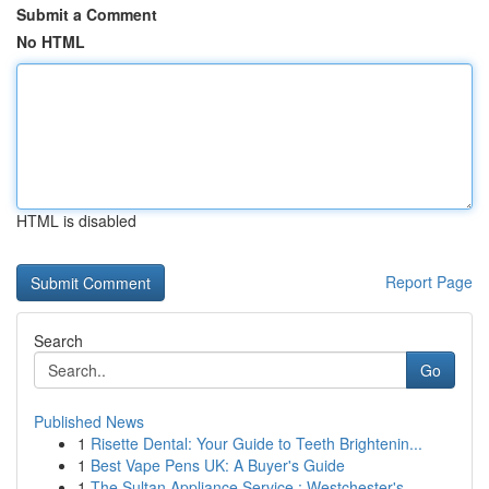
Submit a Comment
No HTML
HTML is disabled
Report Page
Search
Go
Published News
1
Risette Dental: Your Guide to Teeth Brightenin...
1
Best Vape Pens UK: A Buyer's Guide
1
The Sultan Appliance Service : Westchester's...