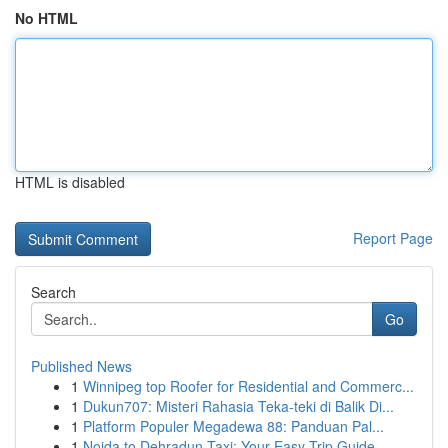
No HTML
HTML is disabled
Report Page
Search
Go
Published News
1
Winnipeg top Roofer for Residential and Commerc...
1
Dukun707: Misteri Rahasia Teka-teki di Balik Di...
1
Platform Populer Megadewa 88: Panduan Pal...
1
Noida to Dehradun Taxi: Your Easy Trip Guide