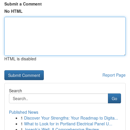
Submit a Comment
No HTML
HTML is disabled
Report Page
Search
Go
Published News
1
Discover Your Strengths: Your Roadmap to Digita...
1
What to Look for in Portland Electrical Panel U...
1
Joseph’s Well: A Comprehensive Review