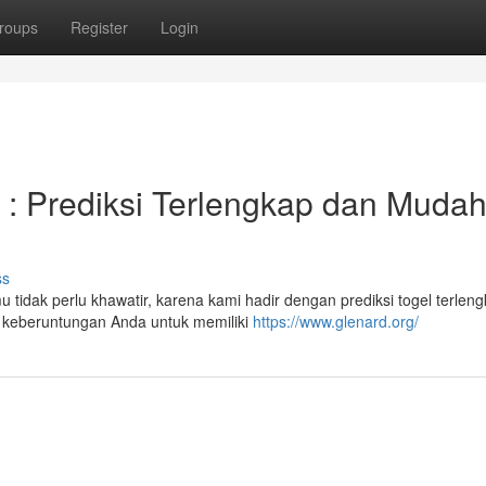
roups
Register
Login
p : Prediksi Terlengkap dan Muda
ss
tidak perlu khawatir, karena kami hadir dengan prediksi togel terlen
keberuntungan Anda untuk memiliki
https://www.glenard.org/