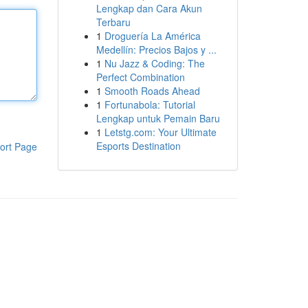
Lengkap dan Cara Akun
Terbaru
1
Droguería La América
Medellín: Precios Bajos y ...
1
Nu Jazz & Coding: The
Perfect Combination
1
Smooth Roads Ahead
1
Fortunabola: Tutorial
Lengkap untuk Pemain Baru
1
Letstg.com: Your Ultimate
Esports Destination
ort Page