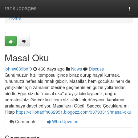
Home
rankuppages
Togg
navi
Home
1
Masal Oku
johnw639bdf9
466 days ago
News
Discuss
Günümüzün hızlı temposu içinde biraz durup hayal kurmak,
ruhumuza nefes aldırmak gibidir. Masallar, hem çocuklar hem de
yetişkinler için zamanın ötesine geçmenin en güzel yollarından
biridir. Eğer siz de "masal oku" arayışı içindeyseniz, doğru
adrestesiniz: Gercekfalci.com sizi sihirli bir dünyanın kapılarını
aralamaya davet ediyor. Masalların Gücü: Sadece Çocuklara mı
Hitap
https://elliottadfh062951.blogozz.com/33793319/masal-oku
Comments
Who Upvoted
Comments