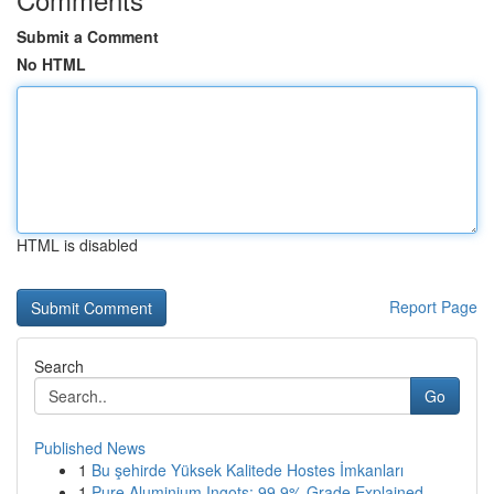
Submit a Comment
No HTML
HTML is disabled
Report Page
Search
Go
Published News
1
Bu şehirde Yüksek Kalitede Hostes İmkanları
1
Pure Aluminium Ingots: 99.9% Grade Explained