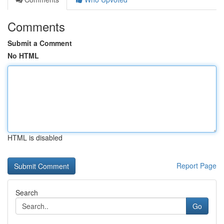
Comments
Submit a Comment
No HTML
HTML is disabled
Report Page
Search
Go