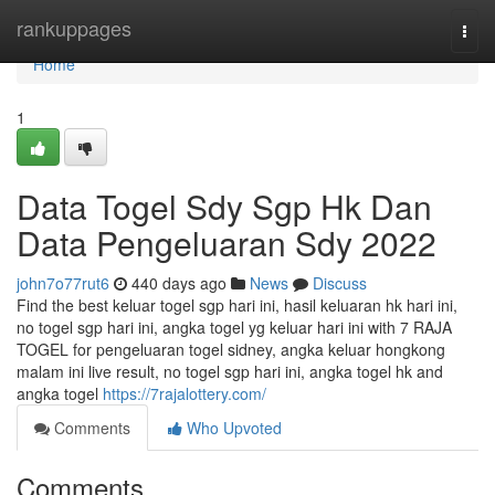
Home
rankuppages
Togg
navi
Home
1
Data Togel Sdy Sgp Hk Dan
Data Pengeluaran Sdy 2022
john7o77rut6
440 days ago
News
Discuss
Find the best keluar togel sgp hari ini, hasil keluaran hk hari ini,
no togel sgp hari ini, angka togel yg keluar hari ini with 7 RAJA
TOGEL for pengeluaran togel sidney, angka keluar hongkong
malam ini live result, no togel sgp hari ini, angka togel hk and
angka togel
https://7rajalottery.com/
Comments
Who Upvoted
Comments