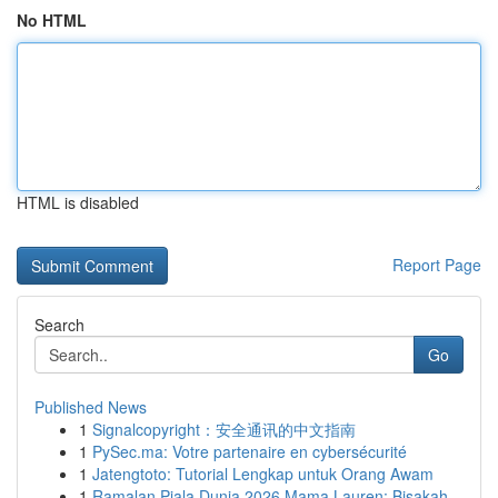
No HTML
HTML is disabled
Report Page
Search
Go
Published News
1
Signalcopyright：安全通讯的中文指南
1
PySec.ma: Votre partenaire en cybersécurité
1
Jatengtoto: Tutorial Lengkap untuk Orang Awam
1
Ramalan Piala Dunia 2026 Mama Lauren: Bisakah