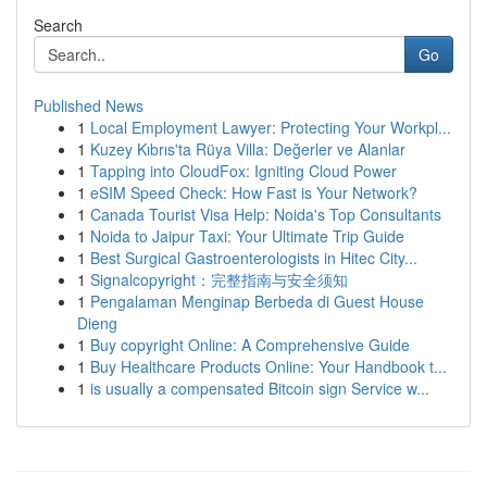
Search
Go
Published News
1
Local Employment Lawyer: Protecting Your Workpl...
1
Kuzey Kıbrıs'ta Rüya Villa: Değerler ve Alanlar
1
Tapping into CloudFox: Igniting Cloud Power
1
eSIM Speed Check: How Fast is Your Network?
1
Canada Tourist Visa Help: Noida's Top Consultants
1
Noida to Jaipur Taxi: Your Ultimate Trip Guide
1
Best Surgical Gastroenterologists in Hitec City...
1
Signalcopyright：完整指南与安全须知
1
Pengalaman Menginap Berbeda di Guest House
Dieng
1
Buy copyright Online: A Comprehensive Guide
1
Buy Healthcare Products Online: Your Handbook t...
1
is usually a compensated Bitcoin sign Service w...