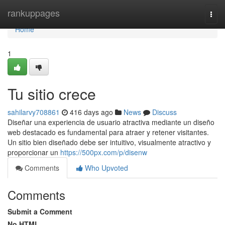
Home
rankuppages
Togg
navi
Home
1
Tu sitio crece
sahilarvy708861
416 days ago
News
Discuss
Diseñar una experiencia de usuario atractiva mediante un diseño
web destacado es fundamental para atraer y retener visitantes.
Un sitio bien diseñado debe ser intuitivo, visualmente atractivo y
proporcionar un
https://500px.com/p/disenw
Comments
Who Upvoted
Comments
Submit a Comment
No HTML