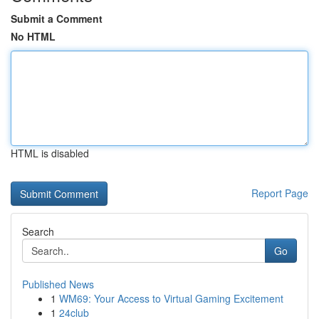
Submit a Comment
No HTML
HTML is disabled
Report Page
Search
Go
Published News
1
WM69: Your Access to Virtual Gaming Excitement
1
24club