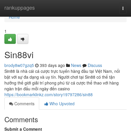
Home
rankuppages
Togg
navi
Home
1
Sin88vi
brody8w07gzq5
393 days ago
News
Discuss
Sin88 là nhà cái cá cược trực tuyến hàng đầu tại Việt Nam, nổi
bật với sự đa dạng và uy tín. Người chơi tại Sin88 có thể tận
hưởng thế giới giải trí phong phú từ cá cược thể thao với hàng
ngàn trận đấu mỗi ngày đến casino
https://bookmarklinkz.com/story19797286/sin88
Comments
Who Upvoted
Comments
Submit a Comment