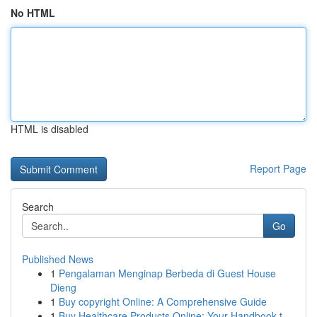
No HTML
HTML is disabled
Report Page
Search
Go
Published News
1
Pengalaman Menginap Berbeda di Guest House
Dieng
1
Buy copyright Online: A Comprehensive Guide
1
Buy Healthcare Products Online: Your Handbook t...