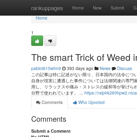
Home
rankuppages
Home
New
Submit
G
Home
1
The smart Trick of Weed 
pablot615wfm9
393 days ago
News
Discuss
この記事は特に記述がない限り、日本国内の法令につい
自身が現実に遭遇した事件については法律関連の専門家
用し、リラックスや痛み・ストレスの緩和等が挙げられ
分野で使われています。 ...
https://ralphk260hpw2.niza
Comments
Who Upvoted
Comments
Submit a Comment