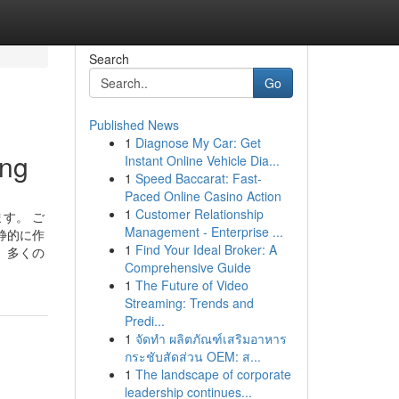
Search
Go
Published News
1
Diagnose My Car: Get
ing
Instant Online Vehicle Dia...
1
Speed Baccarat: Fast-
Paced Online Casino Action
1
Customer Relationship
す。 ご
Management - Enterprise ...
静的に作
1
Find Your Ideal Broker: A
、多くの
Comprehensive Guide
1
The Future of Video
Streaming: Trends and
Predi...
1
จัดทำ ผลิตภัณฑ์เสริมอาหาร
กระชับสัดส่วน OEM: ส...
1
The landscape of corporate
leadership continues...