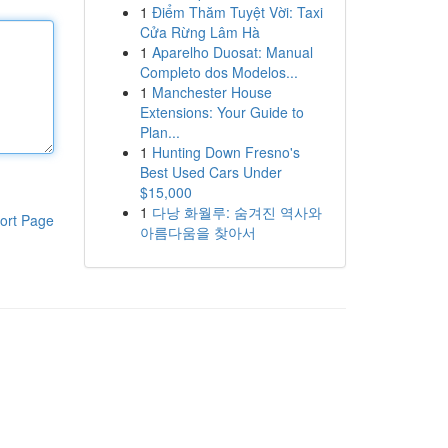
1
Điểm Thăm Tuyệt Vời: Taxi
Cửa Rừng Lâm Hà
1
Aparelho Duosat: Manual
Completo dos Modelos...
1
Manchester House
Extensions: Your Guide to
Plan...
1
Hunting Down Fresno's
Best Used Cars Under
$15,000
1
다낭 화월루: 숨겨진 역사와
ort Page
아름다움을 찾아서