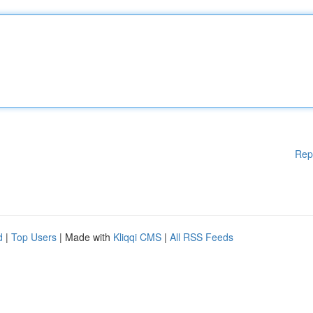
Rep
d
|
Top Users
| Made with
Kliqqi CMS
|
All RSS Feeds