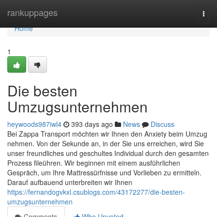
Home
rankuppages
Togg
navi
Home
1
Die besten
Umzugsunternehmen
heywoods987iwl4
393 days ago
News
Discuss
Bei Zappa Transport möchten wir Ihnen den Anxiety beim Umzug
nehmen. Von der Sekunde an, in der Sie uns erreichen, wird Sie
unser freundliches und geschultes Individual durch den gesamten
Prozess fileühren. Wir beginnen mit einem ausführlichen
Gespräch, um Ihre Mattressürfnisse und Vorlieben zu ermitteln.
Darauf aufbauend unterbreiten wir Ihnen
https://fernandogvkxl.csublogs.com/43172277/die-besten-
umzugsunternehmen
Comments
Who Upvoted