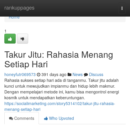
Home
rankuppages
Togg
navi
Home
1
Takur Jitu: Rahasia Menang
Setiap Hari
honeyfutr069573
391 days ago
News
Discuss
Rahasia sukses setiap hari ada di tanganmu. Takur jitu adalah
kunci untuk mewujudkan impianmu dan hidup lebih makmur.
Dengan mempelajari metode ini, kamu bisa mengontrol energi
kosmik untuk mendapatkan keberuntungan.
https://socialimarketing.com/story5314102/takur-jitu-rahasia-
menang-setiap-hari
Comments
Who Upvoted