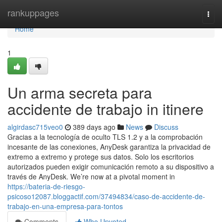
Home
rankuppages
Togg
navi
Home
1
Un arma secreta para
accidente de trabajo in itinere
algirdasc715veo0
389 days ago
News
Discuss
Gracias a la tecnología de oculto TLS 1.2 y a la comprobación
incesante de las conexiones, AnyDesk garantiza la privacidad de
extremo a extremo y protege sus datos. Solo los escritorios
autorizados pueden exigir comunicación remoto a su dispositivo a
través de AnyDesk. We’re now at a pivotal moment in
https://bateria-de-riesgo-
psicoso12087.bloggactif.com/37494834/caso-de-accidente-de-
trabajo-en-una-empresa-para-tontos
Comments
Who Upvoted