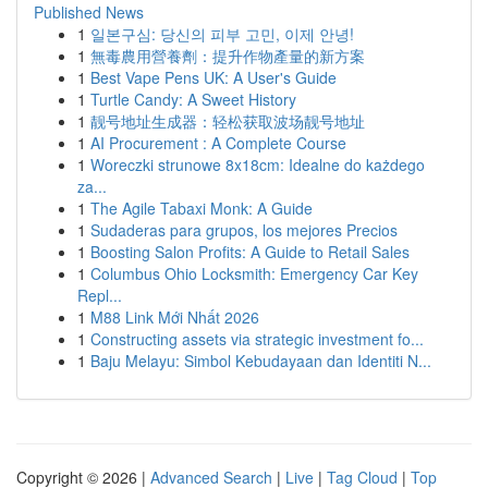
Published News
1
일본구심: 당신의 피부 고민, 이제 안녕!
1
無毒農用營養劑：提升作物產量的新方案
1
Best Vape Pens UK: A User's Guide
1
Turtle Candy: A Sweet History
1
靓号地址生成器：轻松获取波场靓号地址
1
AI Procurement : A Complete Course
1
Woreczki strunowe 8x18cm: Idealne do każdego
za...
1
The Agile Tabaxi Monk: A Guide
1
Sudaderas para grupos, los mejores Precios
1
Boosting Salon Profits: A Guide to Retail Sales
1
Columbus Ohio Locksmith: Emergency Car Key
Repl...
1
M88 Link Mới Nhất 2026
1
Constructing assets via strategic investment fo...
1
Baju Melayu: Simbol Kebudayaan dan Identiti N...
Copyright © 2026 |
Advanced Search
|
Live
|
Tag Cloud
|
Top