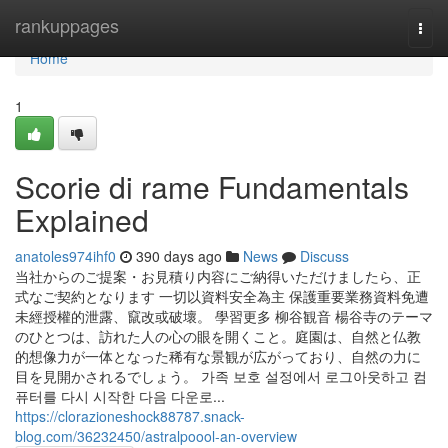
Home
rankuppages
Togg
navi
Home
1
Scorie di rame Fundamentals
Explained
anatoles974ihf0
390 days ago
News
Discuss
当社からのご提案・お見積り内容にご納得いただけましたら、正
式なご契約となります 一切以資料安全為主 保護重要業務資料免遭
未經授權的泄露、竄改或破壞。 學習更多 柳谷観音 楊谷寺のテーマ
のひとつは、訪れた人の心の眼を開くこと。庭園は、自然と仏教
的想像力が一体となった稀有な景観が広がっており、自然の力に
目を見開かされるでしょう。 가족 보호 설정에서 로그아웃하고 컴
퓨터를 다시 시작한 다음 다운로...
https://clorazioneshock88787.snack-
blog.com/36232450/astralpoool-an-overview