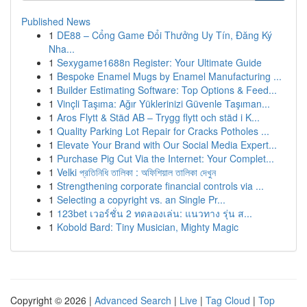
Published News
1
DE88 – Cổng Game Đổi Thưởng Uy Tín, Đăng Ký
Nha...
1
Sexygame1688n Register: Your Ultimate Guide
1
Bespoke Enamel Mugs by Enamel Manufacturing ...
1
Builder Estimating Software: Top Options & Feed...
1
Vinçli Taşıma: Ağır Yüklerinizi Güvenle Taşıman...
1
Aros Flytt & Städ AB – Trygg flytt och städ i K...
1
Quality Parking Lot Repair for Cracks Potholes ...
1
Elevate Your Brand with Our Social Media Expert...
1
Purchase Pig Cut Via the Internet: Your Complet...
1
Velki প্রতিনিধি তালিকা : অফিশিয়াল তালিকা দেখুন
1
Strengthening corporate financial controls via ...
1
Selecting a copyright vs. an Single Pr...
1
123bet เวอร์ชั่น 2 ทดลองเล่น: แนวทาง รุ่น ส...
1
Kobold Bard: Tiny Musician, Mighty Magic
Copyright © 2026 |
Advanced Search
|
Live
|
Tag Cloud
|
Top