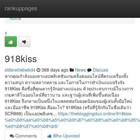
Home
rankuppages
Home
1
918kiss
eldere046wbd4
388 days ago
News
Discuss
หากคุณกำลังมองหาแอปพลิเคชันเกมสล็อตออนไลน์ที่ครบเครื่องทั้ง
ความสนุก ความหลากหลาย และโอกาสในการทำเงินแบบจริงจัง
918Kiss คือชื่อที่คุณควรรู้จักอย่างแน่นอน ด้วยประสบการณ์ในวงการ
เกมคาสิโนออนไลน์ที่ยาวนาน และฐานผู้เล่นที่เพิ่มขึ้นต่อเนื่อง
918Kiss จึงกลายเป็นหนึ่งในแพลตฟอร์มยอดนิยมของผู้เล่นทั้งมือใหม่
และมืออาชีพ 918Kiss คืออะไร? 918Kiss (หรือที่รู้จักกันในชื่อเดิมว่า
SCR888) เป็นแอปพลิเคช...
https://thebloggingduo.online/918kiss-
%e0%b8%aa%e0%b8%a5%e0%b9%87%e0%b8%ad%e0%b8%95%
%e0%b8%97%e0%b8%b5/
Comments
Who Upvoted