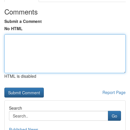
Comments
Submit a Comment
No HTML
HTML is disabled
Report Page
Search
Go
Published News