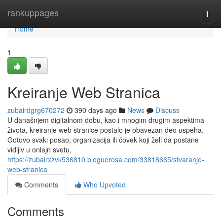
Home
rankuppages
Togg
navi
Home
1
Kreiranje Web Stranica
zubairdgrg670272
390 days ago
News
Discuss
U današnjem digitalnom dobu, kao i mnogim drugim aspektima
života, kreiranje web stranice postalo je obavezan deo uspeha.
Gotovo svaki posao, organizacija ili čovek koji želi da postane
vidljiv u onlajn svetu,
https://zubairxzvk536810.bloguerosa.com/33818665/stvaranje-
web-stranica
Comments
Who Upvoted
Comments