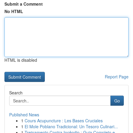
Submit a Comment
No HTML
HTML is disabled
Report Page
Search
Go
Published News
1
Cours Acupuncture : Les Bases Cruciales
1
El Mole Poblano Tradicional: Un Tesoro Culinari...
1
Treinamento Contra Incêndio : Guia Completo e...