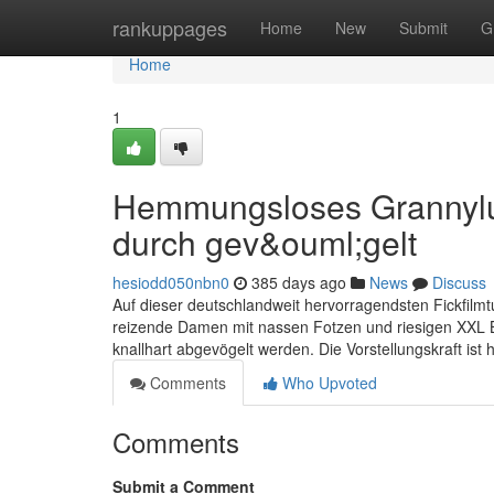
Home
rankuppages
Home
New
Submit
G
Home
1
Hemmungsloses Grannylud
durch gev&ouml;gelt
hesiodd050nbn0
385 days ago
News
Discuss
Auf dieser deutschlandweit hervorragendsten Fickfilmtub
reizende Damen mit nassen Fotzen und riesigen XXL B
knallhart abgevögelt werden. Die Vorstellungskraft is
Comments
Who Upvoted
Comments
Submit a Comment