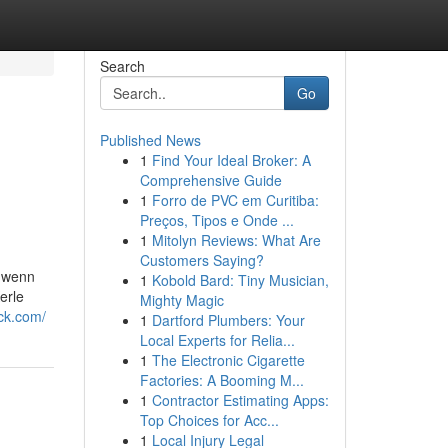
Search
Go
Published News
1
Find Your Ideal Broker: A
Comprehensive Guide
1
Forro de PVC em Curitiba:
Preços, Tipos e Onde ...
1
Mitolyn Reviews: What Are
Customers Saying?
, wenn
1
Kobold Bard: Tiny Musician,
erle
Mighty Magic
nck.com/
1
Dartford Plumbers: Your
Local Experts for Relia...
1
The Electronic Cigarette
Factories: A Booming M...
1
Contractor Estimating Apps:
Top Choices for Acc...
1
Local Injury Legal