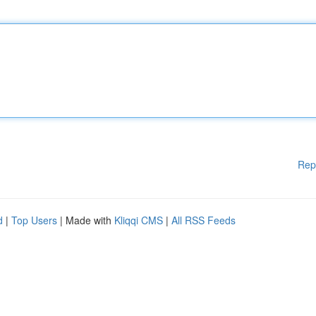
Rep
d
|
Top Users
| Made with
Kliqqi CMS
|
All RSS Feeds