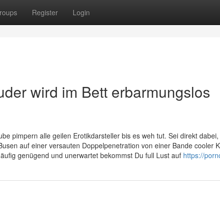
roups
Register
Login
er wird im Bett erbarmungslos
e pimpern alle geilen Erotikdarsteller bis es weh tut. Sei direkt dabei
usen auf einer versauten Doppelpenetration von einer Bande cooler K
t häufig genügend und unerwartet bekommst Du full Lust auf
https://por