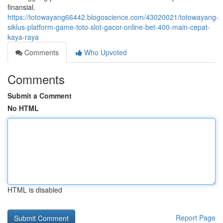
finansial.
https://totowayang66442.blogoscience.com/43020021/totowayang-
siklus-platform-game-toto-slot-gacor-online-bet-400-main-cepat-
kaya-raya
Comments
Who Upvoted
Comments
Submit a Comment
No HTML
HTML is disabled
Report Page