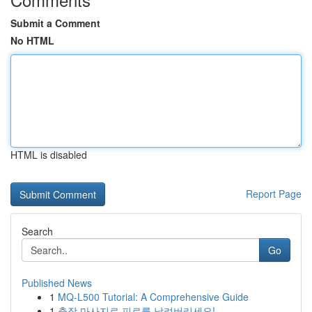
Submit a Comment
No HTML
HTML is disabled
Report Page
Search
Go
Published News
1
MQ-L500 Tutorial: A Comprehensive Guide
1
출장 마사지로 피로를 날려버리세요!