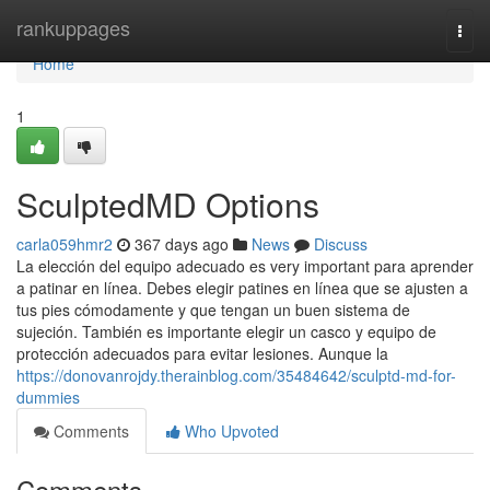
Home
rankuppages
Togg
navi
Home
1
SculptedMD Options
carla059hmr2
367 days ago
News
Discuss
La elección del equipo adecuado es very important para aprender
a patinar en línea. Debes elegir patines en línea que se ajusten a
tus pies cómodamente y que tengan un buen sistema de
sujeción. También es importante elegir un casco y equipo de
protección adecuados para evitar lesiones. Aunque la
https://donovanrojdy.therainblog.com/35484642/sculptd-md-for-
dummies
Comments
Who Upvoted
Comments