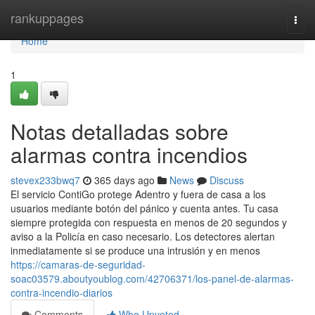
Home
rankuppages
Togg
navi
Home
1
Notas detalladas sobre
alarmas contra incendios
stevex233bwq7
365 days ago
News
Discuss
El servicio ContiGo protege Adentro y fuera de casa a los
usuarios mediante botón del pánico y cuenta antes. Tu casa
siempre protegida con respuesta en menos de 20 segundos y
aviso a la Policía en caso necesario. Los detectores alertan
inmediatamente si se produce una intrusión y en menos
https://camaras-de-seguridad-
soac03579.aboutyoublog.com/42706371/los-panel-de-alarmas-
contra-incendio-diarios
Comments
Who Upvoted