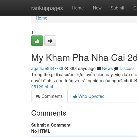
Home
rankuppages
Home
New
Submit
G
Home
1
My Kham Pha Nha Cai 2d 
agathae934kkk6
363 days ago
News
Discuss
Trong thế giới cá cược trực tuyến hiện nay, việc lựa c
quyết định sự an toàn và trải nghiệm của người chơi. B
25129.html
Comments
Who Upvoted
Comments
Submit a Comment
No HTML