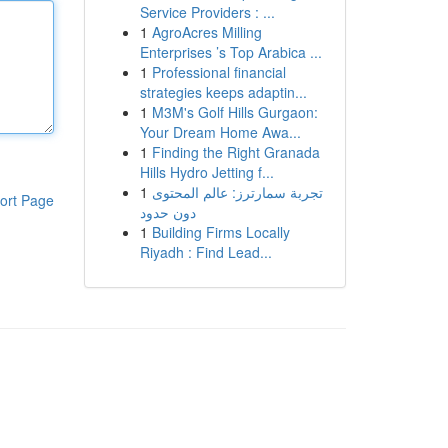
Service Providers : ...
1
AgroAcres Milling
Enterprises ’s Top Arabica ...
1
Professional financial
strategies keeps adaptin...
1
M3M's Golf Hills Gurgaon:
Your Dream Home Awa...
1
Finding the Right Granada
Hills Hydro Jetting f...
1
تجربة سمارترز: عالم المحتوى
ort Page
دون حدود
1
Building Firms Locally
Riyadh : Find Lead...