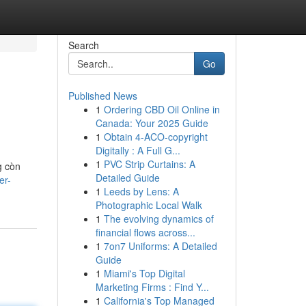
Search
Go
Published News
1
Ordering CBD Oil Online in
Canada: Your 2025 Guide
1
Obtain 4-ACO-copyright
Digitally : A Full G...
1
PVC Strip Curtains: A
g còn
Detailed Guide
er-
1
Leeds by Lens: A
Photographic Local Walk
1
The evolving dynamics of
financial flows across...
1
7on7 Uniforms: A Detailed
Guide
1
Miami's Top Digital
Marketing Firms : Find Y...
1
California's Top Managed