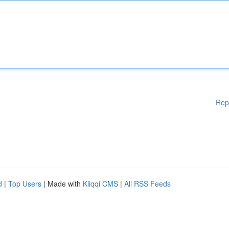
Rep
d
|
Top Users
| Made with
Kliqqi CMS
|
All RSS Feeds