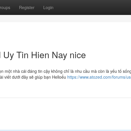
roups
Register
Login
Uy Tin Hien Nay nice
họn một nhà cái đáng tin cậy không chỉ là nhu cầu mà còn là yếu tố sốn
ài viết dưới đây sẽ giúp bạn Helloểu
https://www.atozed.com/forums/us