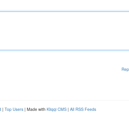
Rep
d
|
Top Users
| Made with
Kliqqi CMS
|
All RSS Feeds