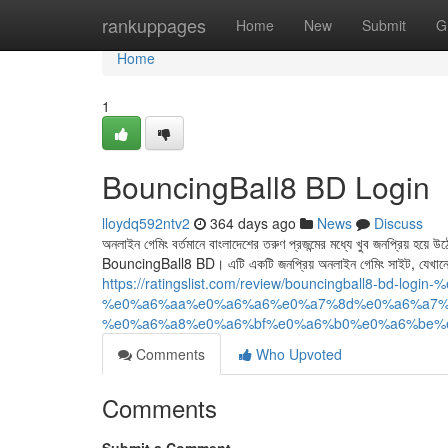
Home
rankuppages
Home
New
Submit
G
Home
1
BouncingBall8 BD Login
lloydq592ntv2
364 days ago
News
Discuss
অনলাইন গেমিং বর্তমানে বাংলাদেশের তরুণ প্রজন্মের মধ্যে খুব জনপ্রিয় হয়ে উঠ
BouncingBall8 BD। এটি একটি জনপ্রিয় অনলাইন গেমিং সাইট, যেখানে ব
https://ratingslist.com/review/bouncingball8-bd-
%e0%a6%aa%e0%a6%a6%e0%a7%8d%e0%a6%a7%
%e0%a6%a8%e0%a6%bf%e0%a6%b0%e0%a6%be%
Comments
Who Upvoted
Comments