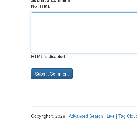
Submit a Comment
No HTML
HTML is disabled
Copyright © 2026 |
Advanced Search
|
Live
|
Tag Clou