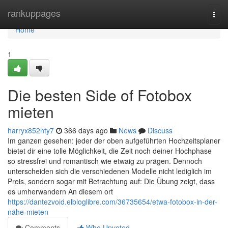
Home
rankuppages
Togg
navi
Home
1
Die besten Side of Fotobox
mieten
harryx852nty7
366 days ago
News
Discuss
Im ganzen gesehen: jeder der oben aufgeführten Hochzeitsplaner
bietet dir eine tolle Möglichkeit, die Zeit noch deiner Hochphase
so stressfrei und romantisch wie etwaig zu prägen. Dennoch
unterscheiden sich die verschiedenen Modelle nicht lediglich im
Preis, sondern sogar mit Betrachtung auf: Die Übung zeigt, dass
es umherwandern An diesem ort
https://dantezvoid.elbloglibre.com/36735654/etwa-fotobox-in-der-
nähe-mieten
Comments
Who Upvoted