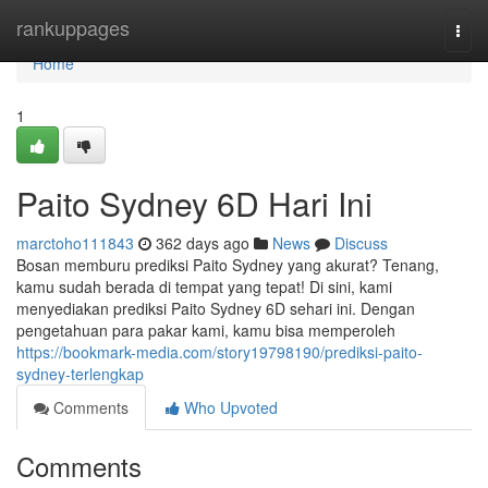
Home
rankuppages
Togg
navi
Home
1
Paito Sydney 6D Hari Ini
marctoho111843
362 days ago
News
Discuss
Bosan memburu prediksi Paito Sydney yang akurat? Tenang,
kamu sudah berada di tempat yang tepat! Di sini, kami
menyediakan prediksi Paito Sydney 6D sehari ini. Dengan
pengetahuan para pakar kami, kamu bisa memperoleh
https://bookmark-media.com/story19798190/prediksi-paito-
sydney-terlengkap
Comments
Who Upvoted
Comments