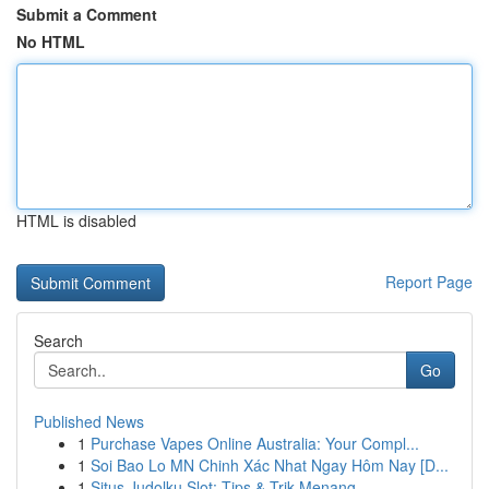
Submit a Comment
No HTML
HTML is disabled
Report Page
Search
Go
Published News
1
Purchase Vapes Online Australia: Your Compl...
1
Soi Bao Lo MN Chinh Xác Nhat Ngay Hôm Nay [D...
1
Situs Judolku Slot: Tips & Trik Menang