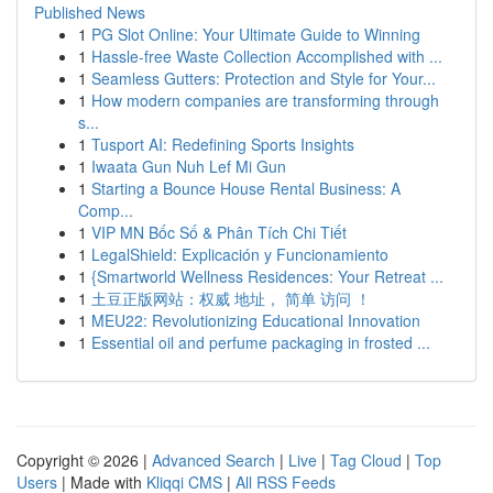
Published News
1
PG Slot Online: Your Ultimate Guide to Winning
1
Hassle-free Waste Collection Accomplished with ...
1
Seamless Gutters: Protection and Style for Your...
1
How modern companies are transforming through
s...
1
Tusport AI: Redefining Sports Insights
1
Iwaata Gun Nuh Lef Mi Gun
1
Starting a Bounce House Rental Business: A
Comp...
1
VIP MN Bốc Số & Phân Tích Chi Tiết
1
LegalShield: Explicación y Funcionamiento
1
{Smartworld Wellness Residences: Your Retreat ...
1
土豆正版网站：权威 地址， 简单 访问 ！
1
MEU22: Revolutionizing Educational Innovation
1
Essential oil and perfume packaging in frosted ...
Copyright © 2026 |
Advanced Search
|
Live
|
Tag Cloud
|
Top
Users
| Made with
Kliqqi CMS
|
All RSS Feeds