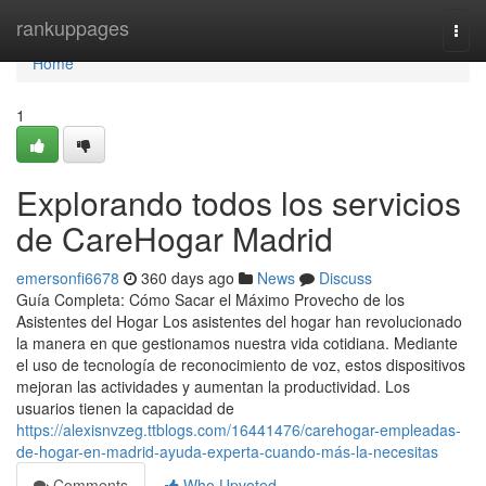
Home
rankuppages
Togg
navi
Home
1
Explorando todos los servicios
de CareHogar Madrid
emersonfi6678
360 days ago
News
Discuss
Guía Completa: Cómo Sacar el Máximo Provecho de los
Asistentes del Hogar Los asistentes del hogar han revolucionado
la manera en que gestionamos nuestra vida cotidiana. Mediante
el uso de tecnología de reconocimiento de voz, estos dispositivos
mejoran las actividades y aumentan la productividad. Los
usuarios tienen la capacidad de
https://alexisnvzeg.ttblogs.com/16441476/carehogar-empleadas-
de-hogar-en-madrid-ayuda-experta-cuando-más-la-necesitas
Comments
Who Upvoted