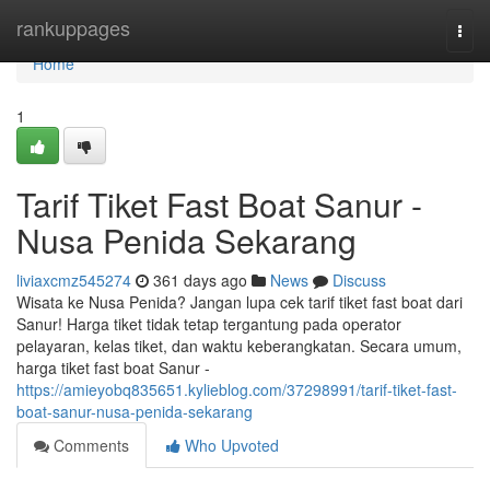
Home
rankuppages
Togg
navi
Home
1
Tarif Tiket Fast Boat Sanur -
Nusa Penida Sekarang
liviaxcmz545274
361 days ago
News
Discuss
Wisata ke Nusa Penida? Jangan lupa cek tarif tiket fast boat dari
Sanur! Harga tiket tidak tetap tergantung pada operator
pelayaran, kelas tiket, dan waktu keberangkatan. Secara umum,
harga tiket fast boat Sanur -
https://amieyobq835651.kylieblog.com/37298991/tarif-tiket-fast-
boat-sanur-nusa-penida-sekarang
Comments
Who Upvoted