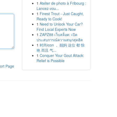
1
Atelier de photo à Fribourg :
Lancez-vou...
1
Finest Trout - Just Caught,
Ready to Cook!
1
Need to Unlock Your Car?
Find Local Experts Now
1
ZAPZ88 เว็บสล็อต: เปิด
ประสบการณ์ความสนุกสุดฮิต
1
时尚icon ， 靓妈 这位 都 惊
艳 而且 气...
1
Conquer Your Gout Attack:
Relief is Possible
ort Page