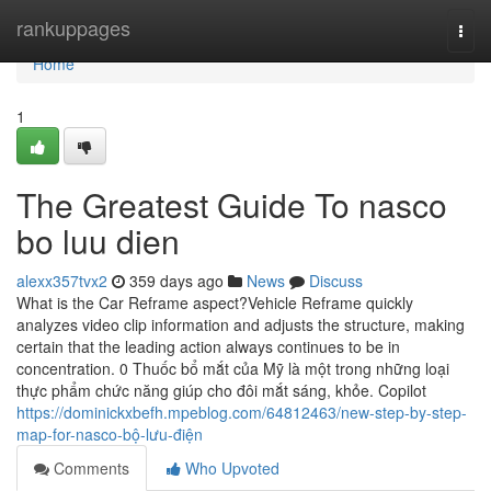
Home
rankuppages
Togg
navi
Home
1
The Greatest Guide To nasco
bo luu dien
alexx357tvx2
359 days ago
News
Discuss
What is the Car Reframe aspect?Vehicle Reframe quickly
analyzes video clip information and adjusts the structure, making
certain that the leading action always continues to be in
concentration. 0 Thuốc bổ mắt của Mỹ là một trong những loại
thực phẩm chức năng giúp cho đôi mắt sáng, khỏe. Copilot
https://dominickxbefh.mpeblog.com/64812463/new-step-by-step-
map-for-nasco-bộ-lưu-điện
Comments
Who Upvoted