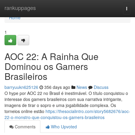
Home
rankuppages
Togg
navi
Home
1
AOC 22: A Rainha Que
Dominou os Gamers
Brasileiros
barryuukn625126
356 days ago
News
Discuss
O hype por AOC 22 no Brasil é inestimável. O título conquistou o
interesse dos gamers brasileiros com sua narrativa intrigante,
imagens de tirar o sopro e uma jogabilidade complexa. Os
torneios online estão
https://thesocialintro.com/story5682676/aoc-
22-o-monstro-que-conquistou-os-gamers-brasileiros
Comments
Who Upvoted