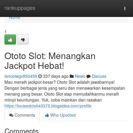
Home
rankuppages
Togg
navi
Home
1
Ototo Slot: Menangkan
Jackpot Hebat!
lanceiwgv850458
337 days ago
News
Discuss
Mau meraih jackpot besar? Ototo Slot adalah jawabannya!
Dengan berbagai jenis yang seru dan menawarkan kesempatan
menang yang besar, Ototo Slot siap memudahkanmu meraih
mimpi keuntungan. Yuk, coba mainkan dan rasakan
https://louisedctx643375.blogsidea.com/profile
Comments
Who Upvoted
Comments