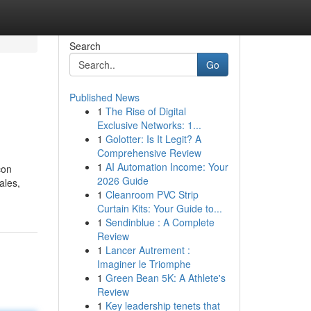
Search
Go
Published News
1
The Rise of Digital
Exclusive Networks: 1...
1
Golotter: Is It Legit? A
Comprehensive Review
1
AI Automation Income: Your
con
2026 Guide
ales,
1
Cleanroom PVC Strip
Curtain Kits: Your Guide to...
1
Sendinblue : A Complete
Review
1
Lancer Autrement :
Imaginer le Triomphe
1
Green Bean 5K: A Athlete's
Review
1
Key leadership tenets that