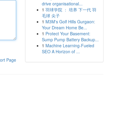
drive organisational...
1
羽球学院 ： 培养 下一代 羽
毛球 尖子
1
M3M's Golf Hills Gurgaon:
Your Dream Home Be...
1
Protect Your Basement:
Sump Pump Battery Backup...
1
Machine Learning-Fueled
SEO A Horizon of ...
ort Page