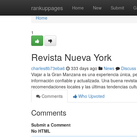
Home
rankuppages
Home
New
Submit
G
Home
1
Revista Nueva York
charles8b73eba6
333 days ago
News
Discuss
Viajar a la Gran Manzana es una experiencia única, 
información confiable y actualizada. Una buena revist
recomendaciones locales y las últimas tendencias cul
Comments
Who Upvoted
Comments
Submit a Comment
No HTML