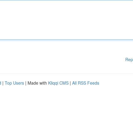
Rep
d
|
Top Users
| Made with
Kliqqi CMS
|
All RSS Feeds