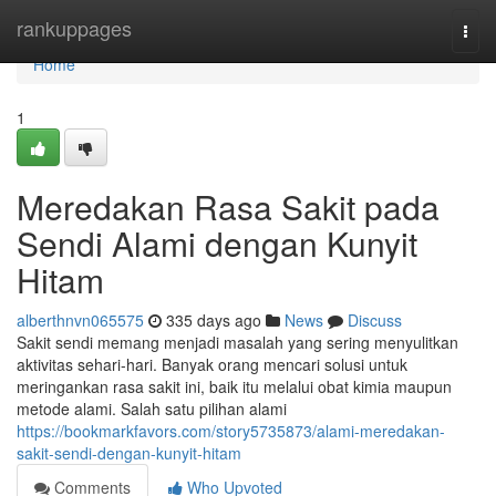
Home
rankuppages
Togg
navi
Home
1
Meredakan Rasa Sakit pada
Sendi Alami dengan Kunyit
Hitam
alberthnvn065575
335 days ago
News
Discuss
Sakit sendi memang menjadi masalah yang sering menyulitkan
aktivitas sehari-hari. Banyak orang mencari solusi untuk
meringankan rasa sakit ini, baik itu melalui obat kimia maupun
metode alami. Salah satu pilihan alami
https://bookmarkfavors.com/story5735873/alami-meredakan-
sakit-sendi-dengan-kunyit-hitam
Comments
Who Upvoted