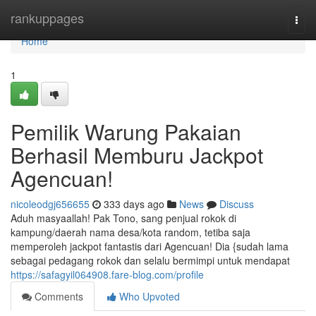
Home
rankuppages
Togg
navi
Home
1
Pemilik Warung Pakaian
Berhasil Memburu Jackpot
Agencuan!
nicoleodgj656655
333 days ago
News
Discuss
Aduh masyaallah! Pak Tono, sang penjual rokok di
kampung/daerah nama desa/kota random, tetiba saja
memperoleh jackpot fantastis dari Agencuan! Dia {sudah lama
sebagai pedagang rokok dan selalu bermimpi untuk mendapat
https://safagyil064908.fare-blog.com/profile
Comments
Who Upvoted