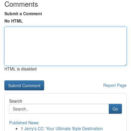
Comments
Submit a Comment
No HTML
HTML is disabled
Report Page
Search
Go
Published News
1
Jerry's CC: Your Ultimate Style Destination