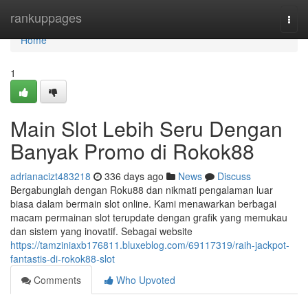
Home
rankuppages
Togg
navi
Home
1
Main Slot Lebih Seru Dengan
Banyak Promo di Rokok88
adrianacizt483218
336 days ago
News
Discuss
Bergabunglah dengan Roku88 dan nikmati pengalaman luar
biasa dalam bermain slot online. Kami menawarkan berbagai
macam permainan slot terupdate dengan grafik yang memukau
dan sistem yang inovatif. Sebagai website
https://tamziniaxb176811.bluxeblog.com/69117319/raih-jackpot-
fantastis-di-rokok88-slot
Comments
Who Upvoted