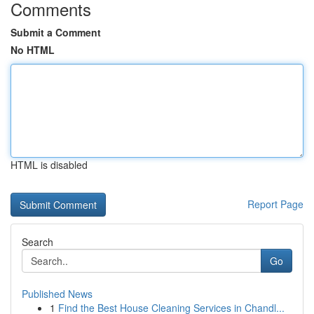
Comments
Submit a Comment
No HTML
HTML is disabled
Report Page
Search
Go
Published News
1
Find the Best House Cleaning Services in Chandl...