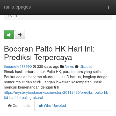
Home
rankuppages
Togg
navi
Home
1
Bocoran Paito HK Hari Ini:
Prediksi Terpercaya
theomete583990
335 days ago
News
Discuss
Simak hasil terbaru untuk Paito HK, para bettors yang setia.
Berikut adalah bocoran akurat untuk 6D hari ini, lengkap dengan
nomor result dan studi. Jangan lewatkan kesempatan untuk
mencuri kemenangan dengan trik
https://mysterybookmarks.com/story20112465/prediksi-paito-hk-
6d-hari-ini-paling-akurat
Comments
Who Upvoted