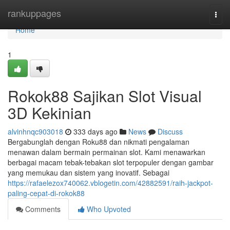
Home
rankuppages
Togg
navi
Home
1
Rokok88 Sajikan Slot Visual
3D Kekinian
alvinhnqc903018
333 days ago
News
Discuss
Bergabunglah dengan Roku88 dan nikmati pengalaman
menawan dalam bermain permainan slot. Kami menawarkan
berbagai macam tebak-tebakan slot terpopuler dengan gambar
yang memukau dan sistem yang inovatif. Sebagai
https://rafaelezox740062.vblogetin.com/42882591/raih-jackpot-
paling-cepat-di-rokok88
Comments
Who Upvoted