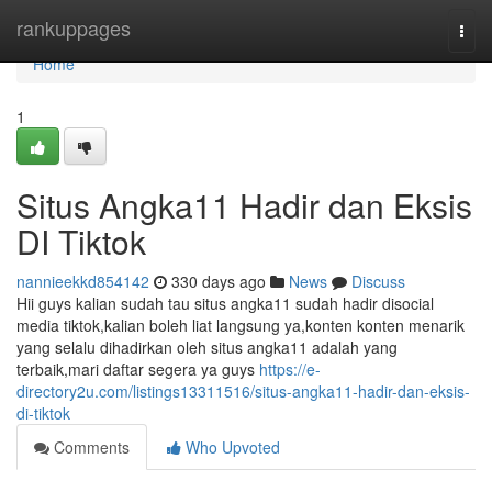
Home
rankuppages
Togg
navi
Home
1
Situs Angka11 Hadir dan Eksis
DI Tiktok
nannieekkd854142
330 days ago
News
Discuss
Hii guys kalian sudah tau situs angka11 sudah hadir disocial
media tiktok,kalian boleh liat langsung ya,konten konten menarik
yang selalu dihadirkan oleh situs angka11 adalah yang
terbaik,mari daftar segera ya guys
https://e-
directory2u.com/listings13311516/situs-angka11-hadir-dan-eksis-
di-tiktok
Comments
Who Upvoted