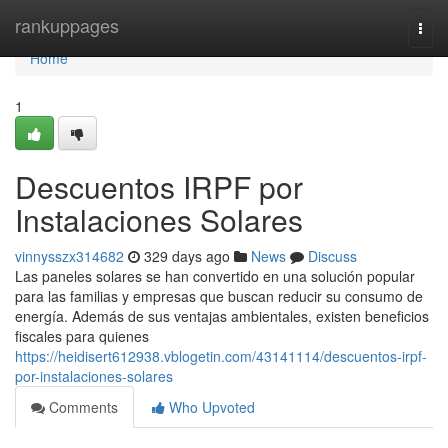
Home
rankuppages
Togg
navi
Home
1
Descuentos IRPF por
Instalaciones Solares
vinnysszx314682
329 days ago
News
Discuss
Las paneles solares se han convertido en una solución popular
para las familias y empresas que buscan reducir su consumo de
energía. Además de sus ventajas ambientales, existen beneficios
fiscales para quienes
https://heidisert612938.vblogetin.com/43141114/descuentos-irpf-
por-instalaciones-solares
Comments
Who Upvoted