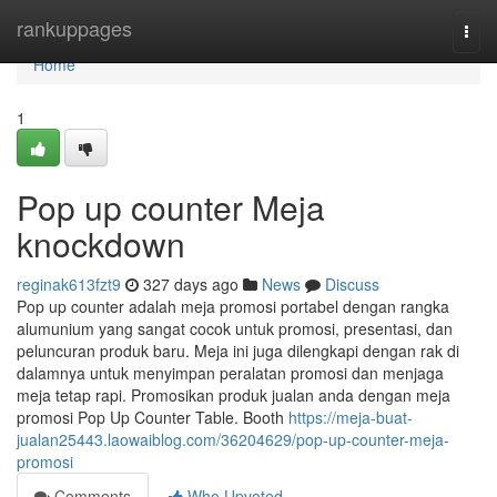
Home
rankuppages
Togg
navi
Home
1
Pop up counter Meja
knockdown
reginak613fzt9
327 days ago
News
Discuss
Pop up counter adalah meja promosi portabel dengan rangka
alumunium yang sangat cocok untuk promosi, presentasi, dan
peluncuran produk baru. Meja ini juga dilengkapi dengan rak di
dalamnya untuk menyimpan peralatan promosi dan menjaga
meja tetap rapi. Promosikan produk jualan anda dengan meja
promosi Pop Up Counter Table. Booth
https://meja-buat-
jualan25443.laowaiblog.com/36204629/pop-up-counter-meja-
promosi
Comments
Who Upvoted