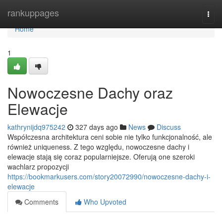
Home
rankuppages
Togg
navi
Home
1
Nowoczesne Dachy oraz
Elewacje
kathrynijdq975242
327 days ago
News
Discuss
Współczesna architektura ceni sobie nie tylko funkcjonalność, ale
również uniqueness. Z tego względu, nowoczesne dachy i
elewacje stają się coraz popularniejsze. Oferują one szeroki
wachlarz propozycji
https://bookmarkusers.com/story20072990/nowoczesne-dachy-i-
elewacje
Comments
Who Upvoted