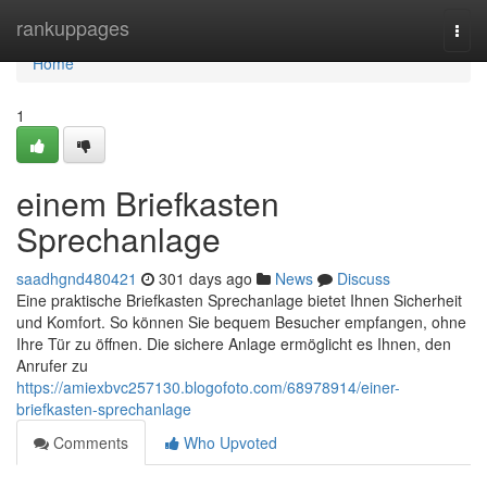
Home
rankuppages
Togg
navi
Home
1
einem Briefkasten
Sprechanlage
saadhgnd480421
301 days ago
News
Discuss
Eine praktische Briefkasten Sprechanlage bietet Ihnen Sicherheit
und Komfort. So können Sie bequem Besucher empfangen, ohne
Ihre Tür zu öffnen. Die sichere Anlage ermöglicht es Ihnen, den
Anrufer zu
https://amiexbvc257130.blogofoto.com/68978914/einer-
briefkasten-sprechanlage
Comments
Who Upvoted