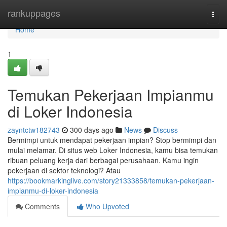
Home
rankuppages
Togg
navi
Home
1
Temukan Pekerjaan Impianmu
di Loker Indonesia
zayntctw182743
300 days ago
News
Discuss
Bermimpi untuk mendapat pekerjaan impian? Stop bermimpi dan
mulai melamar. Di situs web Loker Indonesia, kamu bisa temukan
ribuan peluang kerja dari berbagai perusahaan. Kamu ingin
pekerjaan di sektor teknologi? Atau
https://bookmarkinglive.com/story21333858/temukan-pekerjaan-
impianmu-di-loker-indonesia
Comments
Who Upvoted