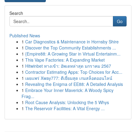
Search
Go
Published News
1
Car Diagnostics & Maintenance in Hornsby Shire
1
Discover the Top Community Establishments ...
1
{Empire88: A Growing Star in Virtual Entertainm...
1
This Vape Factories: A Expanding Market
1
Hitwinbet ทางเข้า: อัพเดทล่าสุด มกราคม 2567
1
Contractor Estimating Apps: Top Choices for Acc...
1
เผยแพร่ Xway777: ดีเยี่ยมสุด เกมสล็อตออนไลน์
1
Revealing the Enigma of EE88: A Detailed Analysis
1
Embrace Your Inner Maverick: A Woody Spicy
Frag...
1
Root Cause Analysis: Unlocking the 5 Whys
1
The Reservoir Facilities: A Vital Energy ...