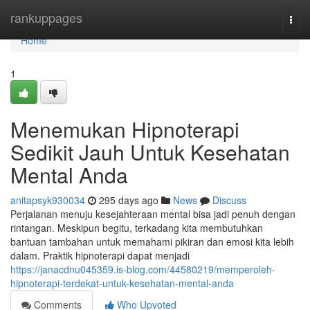
Home
rankuppages
Togg
navi
Home
1
Menemukan Hipnoterapi
Sedikit Jauh Untuk Kesehatan
Mental Anda
anitapsyk930034
295 days ago
News
Discuss
Perjalanan menuju kesejahteraan mental bisa jadi penuh dengan
rintangan. Meskipun begitu, terkadang kita membutuhkan
bantuan tambahan untuk memahami pikiran dan emosi kita lebih
dalam. Praktik hipnoterapi dapat menjadi
https://janacdnu045359.is-blog.com/44580219/memperoleh-
hipnoterapi-terdekat-untuk-kesehatan-mental-anda
Comments
Who Upvoted