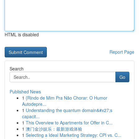
HTML is disabled
Report Page
Search
Go
Published News
1
{Rindo de Mim Pra Não Chorar: O Humor
Autodepre...
1
Understanding the quantum domain&#x27;s
capacit...
1
This Overview to Apartments for Offer in C...
1
澳门金沙娱乐：最新游戏体验
1
Selecting a Ideal Marketing Strategy: CPI vs. C...